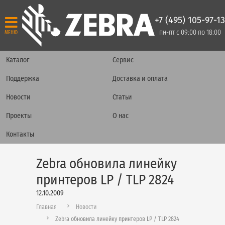
+7 (495) 105-97-13
пн-пт с 09:00 по 18:00
МЕНЮ
Каталог
Сервис
Поддержка
Доставка и оплата
Новости
Статьи
Проекты
О нас
Контакты
Zebra обновила линейку
принтеров LP / TLP 2824
12.10.2009
Главная
Новости
Zebra обновила линейку принтеров LP / TLP 2824