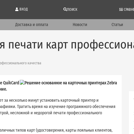
ВХОД
ПОИСК
СРАВН
Доставка и оплата
Новости
Статьи
ля печати карт профессион
рофессионального качества
е QuikCard
ние.
жет за несколько минут установить карточный принтер и
рафиями. Тратить время на изучение программного обеспечения
ыстрой, несложной и недорогой печати профессионального
зличных типов карт (удостоверения, карты лояльных клиентов,