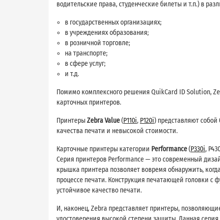
водительские права, студенческие билеты и т.п.) в раз
в государственных организациях;
в учреждениях образования;
в розничной торговле;
на транспорте;
в сфере услуг;
и т.д.
Помимо комплексного решения QuikCard ID Solution, Ze
карточных принтеров.
Принтеры
Zebra Value
(
P110i
,
P120i
) представляют собой
качества печати и невысокой стоимости.
Карточные принтеры категории
Performance
(
P330i
, P4
Серия принтеров Performance — это современный дизай
крышка принтера позволяет вовремя обнаружить, когда 
процессе печати. Конструкция печатающей головки с 
устойчивое качество печати.
И, наконец, Zebra представляет принтеры, позволяющие
удостоверения высокой степени защиты. Данная серия