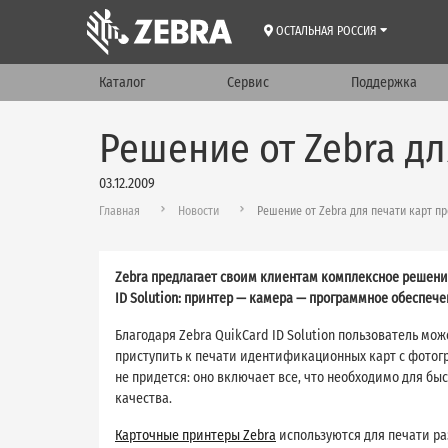
ОСТАЛЬНАЯ РОССИЯ
Каталог
Сервис
Поддержка
Решение от Zebra д
03.12.2009
Главная
Новости
Решение от Zebra для печати карт п
Zebra предлагает своим клиентам комплексное решени
ID Solution: принтер — камера — программное обеспече
Благодаря Zebra QuikCard ID Solution пользователь мо
приступить к печати идентификационных карт с фотог
не придется: оно включает все, что необходимо для б
качества.
Карточные принтеры Zebra
используются для печати ра