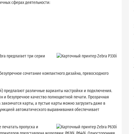
личных сферах деятельности:
bra предлагает три серии
 безупречное сочетание компактного дизайна, превосходного
30i) предлагают различные варианты настройки и подключения.
н и безупречное качество полноцветной печати. Прозрачная
закончатся карты, а пустые карты можно загрузить даже в
функцией автоматического выравнивания обеспечивает
 печатать пропуска и
 принтеров представлена моделями:
P630i
,
P640i.
Односторонняя