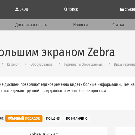
ВХОД
ПОИСК
СРАВН
Доставка и оплата
Новости
Статьи
большим экраном Zebra
Каталог
Оборудование
Терминалы сбора данных
Виды термина
е дисплеи позволяют единовременно видеть больше информации, чем на
а также делают ручной ввод данных намного более простым.
ка:
обычный порядок
по цене
по наличию
Zebra TC52-HC