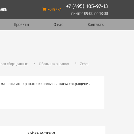
+7 (495) 105-97-13
ЕНИЕ
КОРЗИНА
пн-пт с 09:00 по 18:00
Проекты
О нас
Контакты
лов сбора данных
С большим экраном
Zebra
 маленьких экранах с использованием сокращения
Zebra MC9300