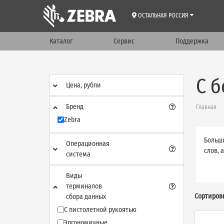
ОСТАЛЬНАЯ РОССИЯ
Каталог
Сервис
Поддержка
С 
Цена, рубли
Бренд
Главная
Zebra
Больши
Операционная
слов, 
система
Виды
терминалов
Сортиров
сбора данных
С пистолетной рукоятью
Эргономичные