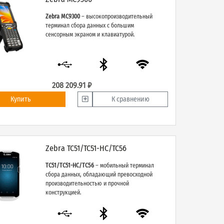
Zebra MC9300
– высокопроизводительный
терминал сбора данных с большим
сенсорным экраном и клавиатурой.
208 209.91 ₽
Купить
К сравнению
Zebra TC51/TC51-HC/TC56
TC51/TC51-HC/TC56
– мобильный терминал
сбора данных, обладающий превосходной
производительностью и прочной
конструкцией.