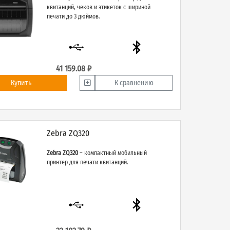
квитанций, чеков и этикеток с шириной
печати до 3 дюймов.
41 159.08 ₽
Купить
К сравнению
Zebra ZQ320
Zebra ZQ320
– компактный мобильный
принтер для печати квитанций.