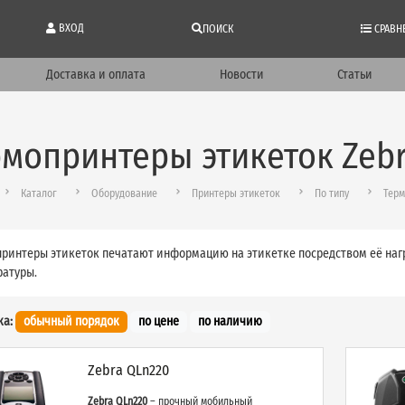
ВХОД
ПОИСК
СРАВН
Доставка и оплата
Новости
Статьи
мопринтеры этикеток Zeb
Каталог
Оборудование
Принтеры этикеток
По типу
Терм
ринтеры этикеток печатают информацию на этикетке посредством её нагр
ратуры.
ка:
обычный порядок
по цене
по наличию
Zebra QLn220
Zebra QLn220
– прочный мобильный