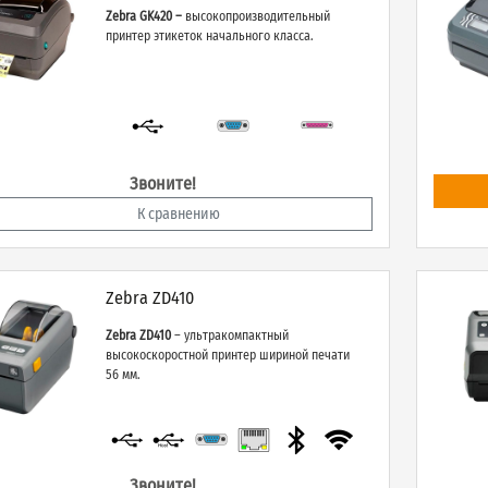
Zebra GK420 –
высокопроизводительный
принтер этикеток начального класса.
Звоните!
К сравнению
Zebra ZD410
Zebra ZD410
–
ультракомпактный
высокоскоростной принтер шириной печати
56 мм.
Звоните!