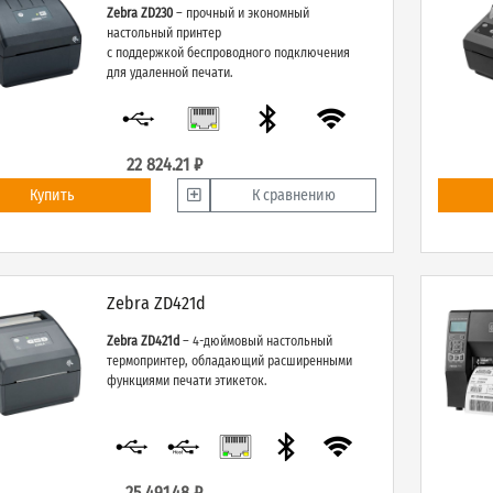
Zebra ZD230
– прочный и экономный
настольный принтер
c поддержкой беспроводного подключения
для удаленной печати.
22 824.21 ₽
Купить
К сравнению
Zebra ZD421d
Zebra ZD421d
– 4-дюймовый настольный
термопринтер, обладающий расширенными
функциями печати этикеток.
25 491.48 ₽