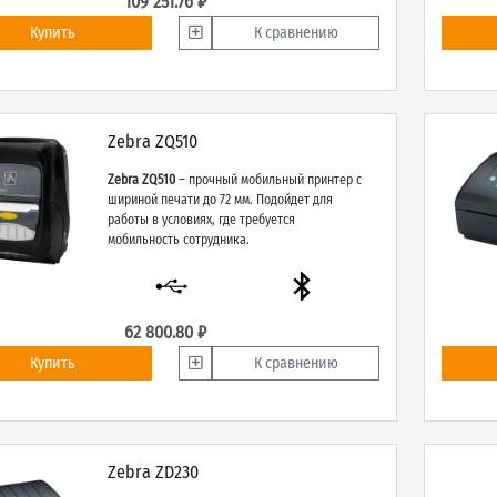
109 251.76 ₽
Купить
К сравнению
Zebra ZQ510
Zebra ZQ510
– прочный мобильный принтер с
шириной печати до 72 мм. Подойдет для
работы в условиях, где требуется
мобильность сотрудника.
62 800.80 ₽
Купить
К сравнению
Zebra ZD230