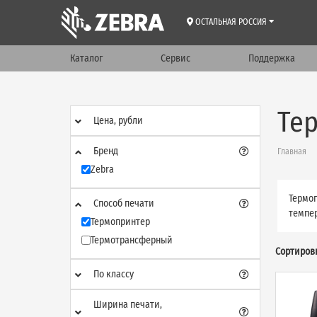
ОСТАЛЬНАЯ РОССИЯ
Каталог
Сервис
Поддержка
Тер
Цена, рубли
Бренд
Главная
Zebra
Термоп
Способ печати
темпе
Термопринтер
Термотрансферный
Сортиров
По классу
Ширина печати,