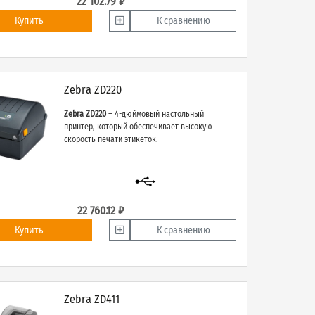
22 102.79 ₽
Купить
К сравнению
Zebra ZD220
Zebra ZD220
– 4-дюймовый настольный
принтер, который обеспечивает высокую
скорость печати этикеток.
22 760.12 ₽
Купить
К сравнению
Zebra ZD411