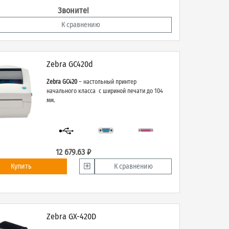
Звоните!
К сравнению
Zebra GC420d
Zebra GC420
– настольный принтер
начального класса с шириной печати до 104
мм.
12 679.63 ₽
Купить
К сравнению
Zebra GX-420D