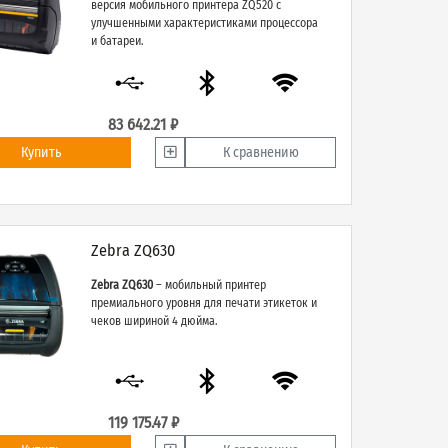
версия мобильного принтера ZQ520
с
улучшенными характеристиками процессора
и батареи.
83 642.21 ₽
Купить
К сравнению
Zebra ZQ630
Zebra ZQ630
– мобильный принтер
премиального уровня для печати этикеток и
чеков шириной 4 дюйма.
119 175.47 ₽