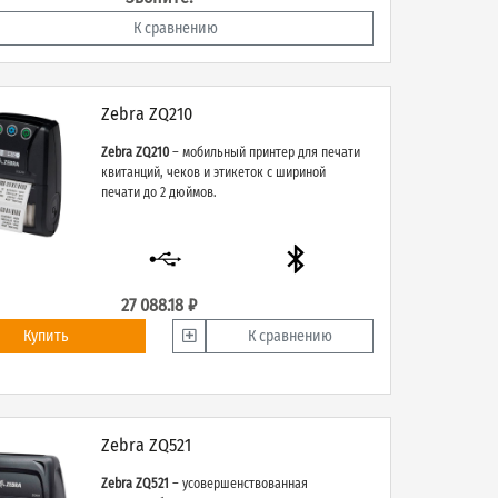
К сравнению
Zebra ZQ210
Zebra ZQ210
– мобильный принтер для печати
квитанций, чеков и этикеток с шириной
печати до 2 дюймов.
27 088.18 ₽
Купить
К сравнению
Zebra ZQ521
Zebra ZQ521
– усовершенствованная