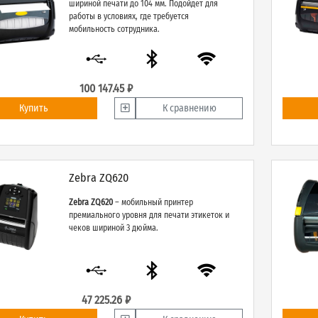
шириной печати до 104 мм. Подойдет для
работы в условиях, где требуется
мобильность сотрудника.
100 147.45 ₽
Купить
К сравнению
Zebra ZQ620
Zebra ZQ620
– мобильный принтер
премиального уровня для печати этикеток и
чеков шириной 3 дюйма.
47 225.26 ₽