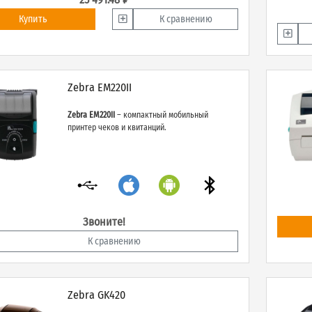
Купить
К сравнению
Zebra EM220II
Zebra EM220II
– компактный мобильный
принтер чеков и квитанций.
Звоните!
К сравнению
Zebra GK420