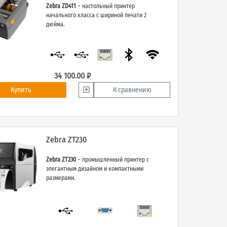
Zebra ZD411
– настольный принтер
начального класса с шириной печати 2
дюйма.
34 100.00 ₽
Купить
К сравнению
Zebra ZT230
Zebra ZT230
– промышленный принтер с
элегантным дизайном и компактными
размерами.