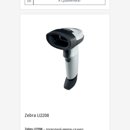
К сравнению
Zebra LI2208
Zebra LI2208
– проводной имидж-сканер,