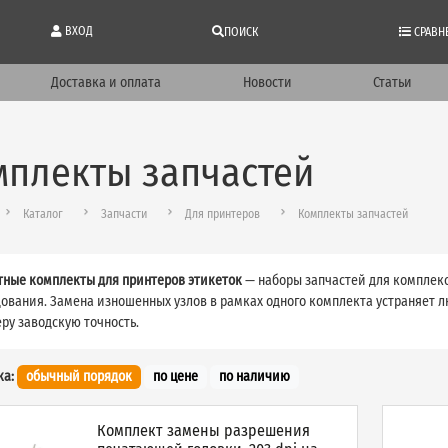
ВХОД
ПОИСК
СРАВН
Доставка и оплата
Новости
Статьи
мплекты запчастей
Каталог
Запчасти
Для принтеров
Комплекты запчастей
ные комплекты для принтеров этикеток
— наборы запчастей для комплекс
ования. Замена изношенных узлов в рамках одного комплекта устраняет 
ру заводскую точность.
ка:
обычный порядок
по цене
по наличию
Комплект замены разрешения