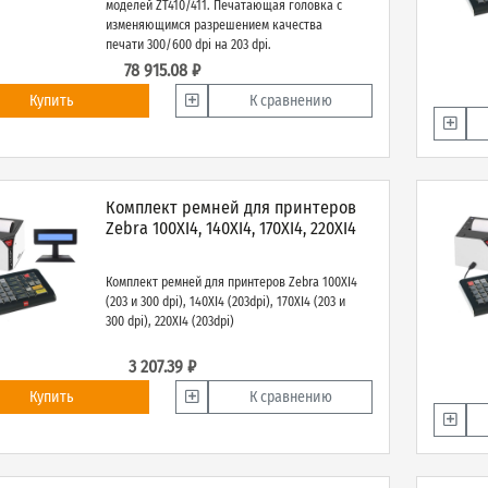
моделей ZT410/411. Печатающая головка с
изменяющимся разрешением качества
печати 300/600 dpi на 203 dpi.
78 915.08 ₽
Купить
К сравнению
Комплект ремней для принтеров
Zebra 100XI4, 140XI4, 170XI4, 220XI4
Комплект ремней для принтеров Zebra 100XI4
(203 и 300 dpi), 140XI4 (203dpi), 170XI4 (203 и
300 dpi), 220XI4 (203dpi)
3 207.39 ₽
Купить
К сравнению