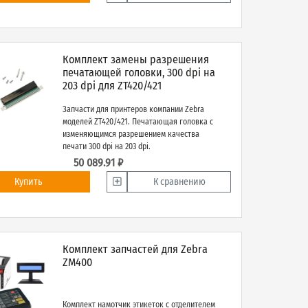
Комплект замены разрешения
печатающей головки, 300 dpi на
203 dpi для ZT420/421
Запчасти для принтеров компании Zebra
моделей ZT420/421. Печатающая головка с
изменяющимся разрешением качества
печати 300 dpi на 203 dpi.
50 089.91 ₽
Купить
К сравнению
Комплект запчастей для Zebra
ZМ400
Комплект намотчик этикеток с отделителем