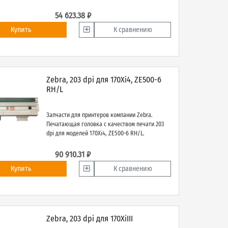
54 623.38 ₽
Купить
К сравнению
Zebra, 203 dpi для 170Xi4, ZE500-6
RH/L
Запчасти для принтеров компании Zebra.
Печатающая головка с качеством печати 203
dpi для моделей 170Xi4, ZE500-6 RH/L.
90 910.31 ₽
Купить
К сравнению
Zebra, 203 dpi для 170XiIII