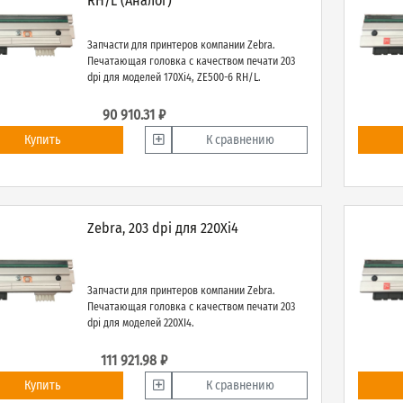
RH/L (Аналог)
Запчасти для принтеров компании Zebra.
Печатающая головка с качеством печати 203
dpi для моделей 170Xi4, ZE500-6 RH/L.
90 910.31 ₽
Купить
К сравнению
Zebra, 203 dpi для 220Xi4
Запчасти для принтеров компании Zebra.
Печатающая головка с качеством печати 203
dpi для моделей 220XI4.
111 921.98 ₽
Купить
К сравнению