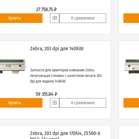
27 758.75 ₽
Купить
К сравнению
Zebra, 203 dpi для 140XiIII
Запчасти для принтеров компании Zebra.
печатающая головка с качеством печати 203
dpi для модели 140XiIII.
59 351.84 ₽
Купить
К сравнению
Zebra, 203 dpi для 170Xi4, ZE500-6