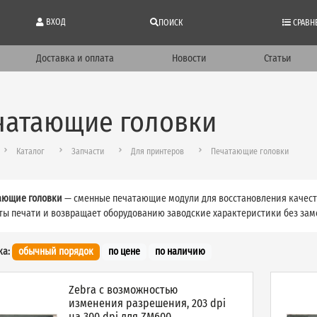
ВХОД
ПОИСК
СРАВН
Доставка и оплата
Новости
Статьи
чатающие головки
Каталог
Запчасти
Для принтеров
Печатающие головки
ающие головки
— сменные печатающие модули для восстановления качеств
ы печати и возвращает оборудованию заводские характеристики без заме
ка:
обычный порядок
по цене
по наличию
Zebra c возможностью
изменения разрешения, 203 dpi
на 300 dpi для ZM600