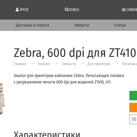
ВХОД
ПОИСК
СРАВН
Доставка и оплата
Новости
Статьи
Zebra, 600 dpi для ZT410
Главная
Каталог
Запчасти
Для принтеров
Печатающ
Аналог для принтеров компании Zebra. Печатающая головка
с разрешением печати 600 dpi для моделей ZT410, 411.
Характеристики